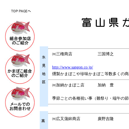
㈲三権商店
三国博之
http://www.sangon.co.jp/
燻製かまぼこや珍味かまぼこ等数多くの商
㈲加納かまぼこ店
加納 豊
季節ごとの各種祝い事（雛祭り・端午の節
㈲広又蒲鉾商店
廣野吉隆