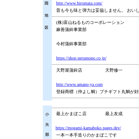
http://www.hiromata.com/
昔も今も味と弾力は妥協しません。 おい
(株)富山ねるものコーポレーション
麻善蒲鉾事業部
今村蒲鉾事業部
https://shop.nerumono.co.jp/
天野屋蒲鉾店
天野修一
http://www.amano-ya.com
登録商標（仲よし鯛）プチギフト丸鯛が好
最上かまぼこ店
最上友成
https://mogami-kamaboko.pages.dev/
一本一本手造りのかまぼこです